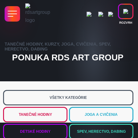
ROZVRH
TANEČNÉ HODINY, KURZY, JOGA, CVIČENIA, SPEV,
HERECTVO, DABING
PONUKA RDS ART GROUP
VŠETKY KATEGÓRIE
TANEČNÉ HODINY
JOGA A CVIČENIA
DETSKÉ HODINY
SPEV, HERECTVO, DABING