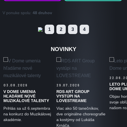
V ponuke spolu:
48 druhov
1
2
3
4
NOVINKY
22.06.2
LETO PL
03.08.2026
29.07.2026
DOME U
V DOME UMENIA
RDS ART GROUP
HĽADÁME NOVÉ
VYSTÚPI NA
Objav hor
MUZIKÁLOVÉ TALENTY
LOVESTREAME
svoje obľ
našom ro
Prihlás sa už 6.septembra
Viac ako 50 tanečníkov,
na konkurz do Muzikálovej
dve originálne choreografie
akadémie.
a kostýmy od Lukáša
Krnáča.