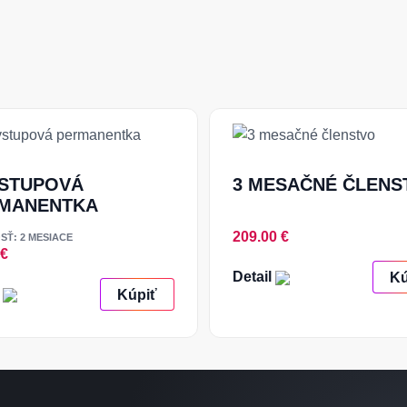
VSTUPOVÁ
3 MESAČNÉ ČLENS
MANENTKA
209.00 €
SŤ: 2 MESIACE
 €
Detail
Kú
l
Kúpiť