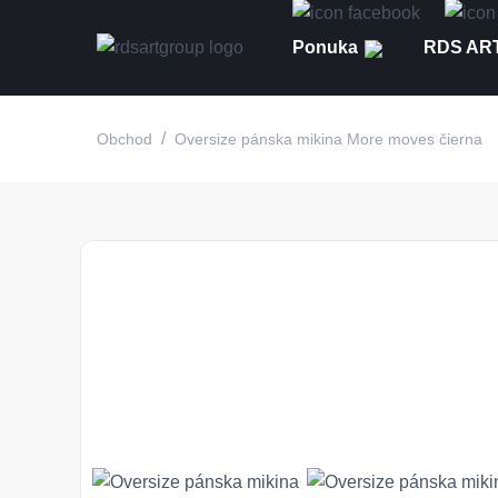
Ponuka
RDS ART
/
Obchod
Oversize pánska mikina More moves čierna