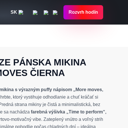
SK
Rozvrh hodín
ZE PÁNSKA MIKINA
OVES ČIERNA
mikina s výrazným puffy nápisom „More moves,
hrbte, ktorý vystihuje odhodlanie a chuť kráčať si
Predná strana mikiny je čistá a minimalistická, bez
ve sa nachádza
farebná výšivka „Time to perform“,
rtovo-motivačný vibe. Zateplený vnútro a voľný strih
málne pohodlie počas chladných dní – ideálna