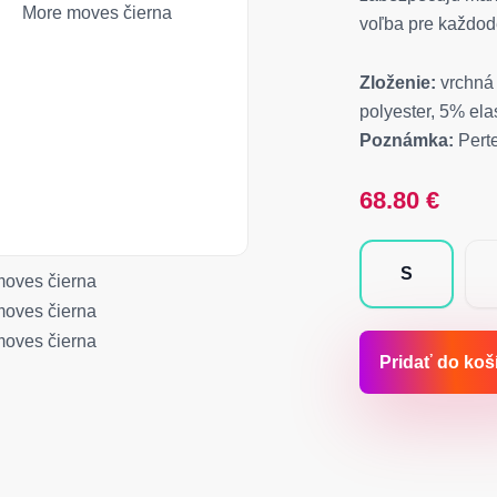
voľba pre každode
Zloženie:
vrchná 
polyester, 5% ela
Poznámka:
Perte
68.80
€
S
Pridať do koš