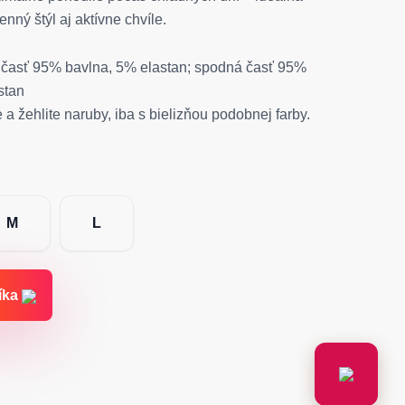
nný štýl aj aktívne chvíle.
časť 95% bavlna, 5% elastan; spodná časť 95%
stan
 a žehlite naruby, iba s bielizňou podobnej farby.
M
L
íka