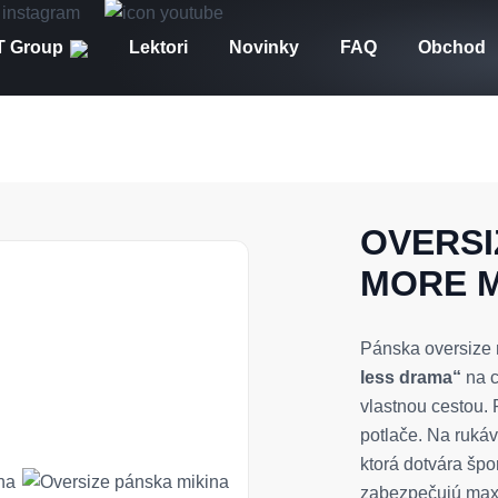
 Group
Lektori
Novinky
FAQ
Obchod
OVERSI
MORE M
Pánska oversize
less drama“
na c
vlastnou cestou. 
potlače. Na ruká
ktorá dotvára špo
zabezpečujú maxi