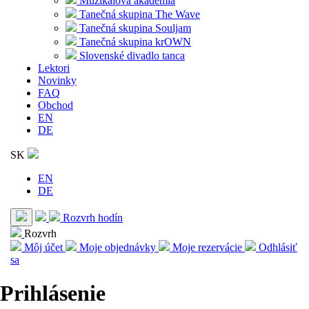
Muzikálová akadémia
Tanečná skupina The Wave
Tanečná skupina Souljam
Tanečná skupina krOWN
Slovenské divadlo tanca
Lektori
Novinky
FAQ
Obchod
EN
DE
SK
EN
DE
Rozvrh hodín
Rozvrh
Môj účet
Moje objednávky
Moje rezervácie
Odhlásiť
sa
Prihlásenie