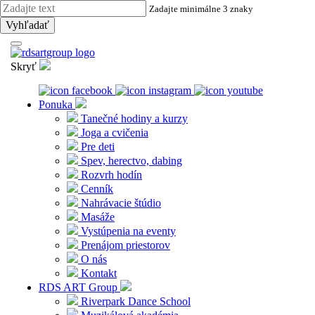
Zadajte minimálne 3 znaky
Vyhľadať
Skryť
Ponuka
Tanečné hodiny a kurzy
Joga a cvičenia
Pre deti
Spev, herectvo, dabing
Rozvrh hodín
Cenník
Nahrávacie štúdio
Masáže
Vystúpenia na eventy
Prenájom priestorov
O nás
Kontakt
RDS ART Group
Riverpark Dance School