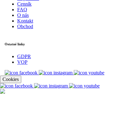
Cenník
FAQ
O nás
Kontakt
Obchod
Ostatné linky
GDPR
VOP
Cookies