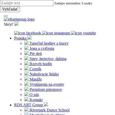
Zadajte minimálne 3 znaky
Vyhľadať
Skryť
Ponuka
Tanečné hodiny a kurzy
Joga a cvičenia
Pre deti
Spev, herectvo, dabing
Rozvrh hodín
Cenník
Nahrávacie štúdio
Masáže
Vystúpenia na eventy
Prenájom priestorov
O nás
Kontakt
RDS ART Group
Riverpark Dance School