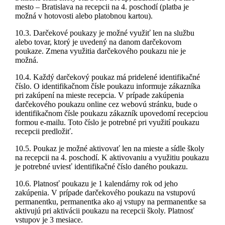
mesto – Bratislava na recepcii na 4. poschodí (platba je
možná v hotovosti alebo platobnou kartou).
10.3. Darčekové poukazy je možné využiť len na službu
alebo tovar, ktorý je uvedený na danom darčekovom
poukaze. Zmena využitia darčekového poukazu nie je
možná.
10.4. Každý darčekový poukaz má pridelené identifikačné
číslo. O identifikačnom čísle poukazu informuje zákazníka
pri zakúpení na mieste recepcia. V prípade zakúpenia
darčekového poukazu online cez webovú stránku, bude o
identifikačnom čísle poukazu zákazník upovedomí recepciou
formou e-mailu. Toto číslo je potrebné pri využití poukazu
recepcii predložiť.
10.5. Poukaz je možné aktivovať len na mieste a sídle školy
na recepcii na 4. poschodí. K aktivovaniu a využitiu poukazu
je potrebné uviesť identifikačné číslo daného poukazu.
10.6. Platnosť poukazu je 1 kalendárny rok od jeho
zakúpenia. V prípade darčekového poukazu na vstupovú
permanentku, permanentka ako aj vstupy na permanentke sa
aktivujú pri aktivácii poukazu na recepcii školy. Platnosť
vstupov je 3 mesiace.