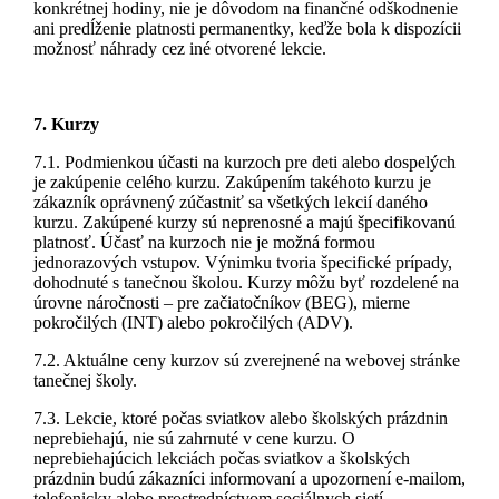
konkrétnej hodiny, nie je dôvodom na finančné odškodnenie
ani predĺženie platnosti permanentky, keďže bola k dispozícii
možnosť náhrady cez iné otvorené lekcie.
7. Kurzy
7.1. Podmienkou účasti na kurzoch pre deti alebo dospelých
je zakúpenie celého kurzu. Zakúpením takéhoto kurzu je
zákazník oprávnený zúčastniť sa všetkých lekcií daného
kurzu. Zakúpené kurzy sú neprenosné a majú špecifikovanú
platnosť. Účasť na kurzoch nie je možná formou
jednorazových vstupov. Výnimku tvoria špecifické prípady,
dohodnuté s tanečnou školou. Kurzy môžu byť rozdelené na
úrovne náročnosti – pre začiatočníkov (BEG), mierne
pokročilých (INT) alebo pokročilých (ADV).
7.2. Aktuálne ceny kurzov sú zverejnené na webovej stránke
tanečnej školy.
7.3. Lekcie, ktoré počas sviatkov alebo školských prázdnin
neprebiehajú, nie sú zahrnuté v cene kurzu. O
neprebiehajúcich lekciách počas sviatkov a školských
prázdnin budú zákazníci informovaní a upozornení e-mailom,
telefonicky alebo prostredníctvom sociálnych sietí.