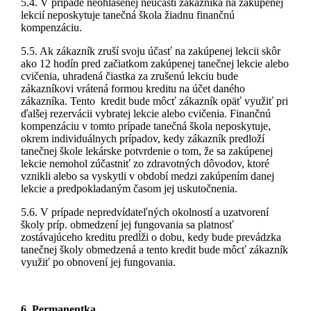
5.4. V prípade neohlásenej neúčastí zákazníka na zakúpenej
lekcií neposkytuje tanečná škola žiadnu finančnú
kompenzáciu.
5.5. Ak zákazník zruší svoju účasť na zakúpenej lekcii skôr
ako 12 hodín pred začiatkom zakúpenej tanečnej lekcie alebo
cvičenia, uhradená čiastka za zrušenú lekciu bude
zákazníkovi vrátená formou kreditu na účet daného
zákazníka. Tento kredit bude môcť zákazník opäť využiť pri
ďalšej rezervácii vybratej lekcie alebo cvičenia. Finančnú
kompenzáciu v tomto prípade tanečná škola neposkytuje,
okrem individuálnych prípadov, kedy zákazník predloží
tanečnej škole lekárske potvrdenie o tom, že sa zakúpenej
lekcie nemohol zúčastniť zo zdravotných dôvodov, ktoré
vznikli alebo sa vyskytli v období medzi zakúpením danej
lekcie a predpokladaným časom jej uskutočnenia.
5.6. V prípade nepredvídateľných okolností a uzatvorení
školy príp. obmedzení jej fungovania sa platnosť
zostávajúceho kreditu predĺži o dobu, kedy bude prevádzka
tanečnej školy obmedzená a tento kredit bude môcť zákazník
využiť po obnovení jej fungovania.
6. Permanentka