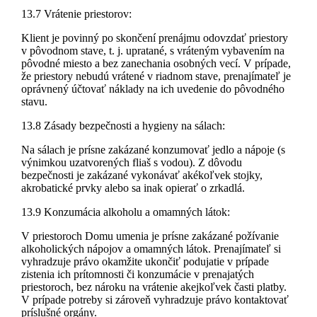
13.7 Vrátenie priestorov:
Klient je povinný po skončení prenájmu odovzdať priestory
v pôvodnom stave, t. j. upratané, s vráteným vybavením na
pôvodné miesto a bez zanechania osobných vecí. V prípade,
že priestory nebudú vrátené v riadnom stave, prenajímateľ je
oprávnený účtovať náklady na ich uvedenie do pôvodného
stavu.
13.8 Zásady bezpečnosti a hygieny na sálach:
Na sálach je prísne zakázané konzumovať jedlo a nápoje (s
výnimkou uzatvorených fliaš s vodou). Z dôvodu
bezpečnosti je zakázané vykonávať akékoľvek stojky,
akrobatické prvky alebo sa inak opierať o zrkadlá.
13.9 Konzumácia alkoholu a omamných látok:
V priestoroch Domu umenia je prísne zakázané požívanie
alkoholických nápojov a omamných látok. Prenajímateľ si
vyhradzuje právo okamžite ukončiť podujatie v prípade
zistenia ich prítomnosti či konzumácie v prenajatých
priestoroch, bez nároku na vrátenie akejkoľvek časti platby.
V prípade potreby si zároveň vyhradzuje právo kontaktovať
príslušné orgány.