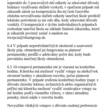
najneskôr do 3 pracovných dní odkedy sa zdravotné dôvody
brániace využívaniu služieb vyskytli, v opačnom prípade má
zákazník nárok na kompenzáciu iba tej časti časového
obdobia nevyužívania služieb odkedy tanečnej škole predloží
lekárske potvrdenie (a nie odo dňa, kedy zdravotné dôvody
vznikli). O kompenzácii v týchto individuálnych prípadoch
rozhoduje tanečná škola na základe žiadosti zákazníka, ktorú
je zákazník povinný zaslať e-mailom na
recepcia@rdsartgroup.sk.
6.4 V prípade nepredvídateľných okolností a uzatvorení
školy príp. obmedzení jej fungovania sa platnosť
permanentky predĺži o adekvátny počet dní, kedy bude
prevádzka tanečnej školy obmedzená.
6.5 10-vstupová permanentka nie je viazaná na konkrétnu
hodinu. Klient/ka má možnosť využiť vstupy na akékoľvek
otvorené hodiny v aktuálnom rozvrhu, počas platnosti
permanentky. V prípade zrušenia konkrétnej hodiny (napr. z
dôvodu choroby lektora, technických alebo organizačných
príčin) má klient/ka možnosť využiť zostávajúce vstupy na
iné hodiny podľa vlastného výberu, v rámci aktuálnej
ponuky, ktorú nájde v rozvrhu hodín.
Nevyužitie všetkých vstupov z dôvodu osobnej preferencie