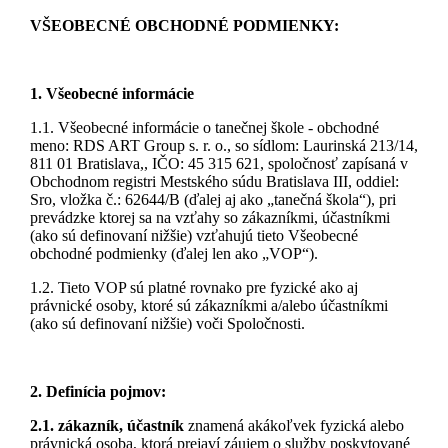
VŠEOBECNÉ OBCHODNÉ PODMIENKY:
1. Všeobecné informácie
1.1. Všeobecné informácie o tanečnej škole - obchodné
meno: RDS ART Group s. r. o., so sídlom: Laurinská 213/14,
811 01 Bratislava,, IČO: 45 315 621, spoločnosť zapísaná v
Obchodnom registri Mestského súdu Bratislava III, oddiel:
Sro, vložka č.: 62644/B (ďalej aj ako „tanečná škola“), pri
prevádzke ktorej sa na vzťahy so zákazníkmi, účastníkmi
(ako sú definovaní nižšie) vzťahujú tieto Všeobecné
obchodné podmienky (ďalej len ako „VOP“).
1.2. Tieto VOP sú platné rovnako pre fyzické ako aj
právnické osoby, ktoré sú zákazníkmi a/alebo účastníkmi
(ako sú definovaní nižšie) voči Spoločnosti.
2. Definícia pojmov:
2.1. zákazník, účastník
znamená akákoľvek fyzická alebo
právnická osoba, ktorá prejaví záujem o služby poskytované