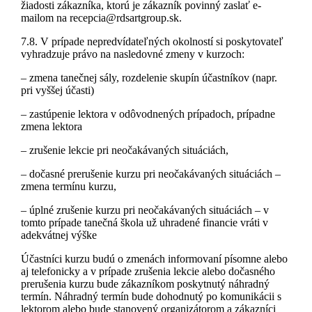
žiadosti zákazníka, ktorú je zákazník povinný zaslať e-
mailom na recepcia@rdsartgroup.sk.
7.8. V prípade nepredvídateľných okolností si poskytovateľ
vyhradzuje právo na nasledovné zmeny v kurzoch:
– zmena tanečnej sály, rozdelenie skupín účastníkov (napr.
pri vyššej účasti)
– zastúpenie lektora v odôvodnených prípadoch, prípadne
zmena lektora
– zrušenie lekcie pri neočakávaných situáciách,
– dočasné prerušenie kurzu pri neočakávaných situáciách –
zmena termínu kurzu,
– úplné zrušenie kurzu pri neočakávaných situáciách – v
tomto prípade tanečná škola už uhradené financie vráti v
adekvátnej výške
Účastníci kurzu budú o zmenách informovaní písomne alebo
aj telefonicky a v prípade zrušenia lekcie alebo dočasného
prerušenia kurzu bude zákazníkom poskytnutý náhradný
termín. Náhradný termín bude dohodnutý po komunikácii s
lektorom alebo bude stanovený organizátorom a zákazníci