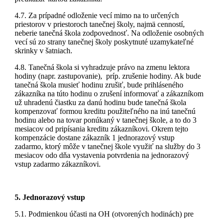
4.7. Za prípadné odloženie vecí mimo na to určených
priestorov v priestoroch tanečnej školy, najmä cenností,
neberie tanečná škola zodpovednosť. Na odloženie osobných
vecí sú zo strany tanečnej školy poskytnuté uzamykateľné
skrinky v šatniach.
4.8. Tanečná škola si vyhradzuje právo na zmenu lektora
hodiny (napr. zastupovanie), príp. zrušenie hodiny. Ak bude
tanečná škola musieť hodinu zrušiť, bude prihláseného
zákazníka na túto hodinu o zrušení informovať a zákazníkom
už uhradenú čiastku za danú hodinu bude tanečná škola
kompenzovať formou kreditu použiteľného na inú tanečnú
hodinu alebo na tovar ponúkaný v tanečnej škole, a to do 3
mesiacov od pripísania kreditu zákazníkovi. Okrem tejto
kompenzácie dostane zákazník 1 jednorazový vstup
zadarmo, ktorý môže v tanečnej škole využiť na služby do 3
mesiacov odo dňa vystavenia potvrdenia na jednorazový
vstup zadarmo zákazníkovi.
5. Jednorazový vstup
5.1. Podmienkou účasti na OH (otvorených hodinách) pre