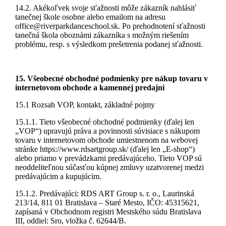
14.2. Akékoľvek svoje sťažnosti môže zákazník nahlásiť
tanečnej škole osobne alebo emailom na adresu
office@riverparkdanceschool.sk. Po prehodnotení sťažnosti
tanečná škola oboznámi zákazníka s možným riešením
problému, resp. s výsledkom prešetrenia podanej sťažnosti.
15. Všeobecné obchodné podmienky pre nákup tovaru v
internetovom obchode a kamennej predajni
15.1 Rozsah VOP, kontakt, základné pojmy
15.1.1. Tieto všeobecné obchodné podmienky (ďalej len
„VOP“) upravujú práva a povinnosti súvisiace s nákupom
tovaru v internetovom obchode umiestnenom na webovej
stránke https://www.rdsartgroup.sk/ (ďalej len „E-shop“)
alebo priamo v prevádzkarni predávajúceho. Tieto VOP sú
neoddeliteľnou súčasťou kúpnej zmluvy uzatvorenej medzi
predávajúcim a kupujúcim.
15.1.2. Predávajúci: RDS ART Group s. r. o., Laurinská
213/14, 811 01 Bratislava – Staré Mesto, IČO: 45315621,
zapísaná v Obchodnom registri Mestského súdu Bratislava
III, oddiel: Sro, vložka č. 62644/B.