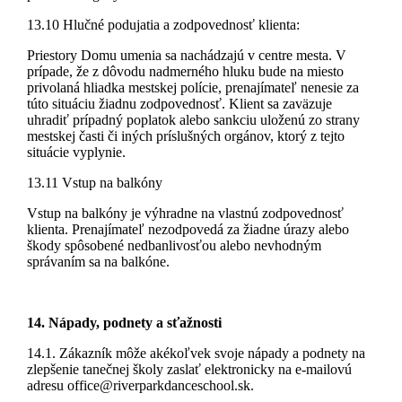
13.10 Hlučné podujatia a zodpovednosť klienta:
Priestory Domu umenia sa nachádzajú v centre mesta. V
prípade, že z dôvodu nadmerného hluku bude na miesto
privolaná hliadka mestskej polície, prenajímateľ nenesie za
túto situáciu žiadnu zodpovednosť. Klient sa zaväzuje
uhradiť prípadný poplatok alebo sankciu uloženú zo strany
mestskej časti či iných príslušných orgánov, ktorý z tejto
situácie vyplynie.
13.11 Vstup na balkóny
Vstup na balkóny je výhradne na vlastnú zodpovednosť
klienta. Prenajímateľ nezodpovedá za žiadne úrazy alebo
škody spôsobené nedbanlivosťou alebo nevhodným
správaním sa na balkóne.
14. Nápady, podnety a sťažnosti
14.1. Zákazník môže akékoľvek svoje nápady a podnety na
zlepšenie tanečnej školy zaslať elektronicky na e-mailovú
adresu office@riverparkdanceschool.sk.