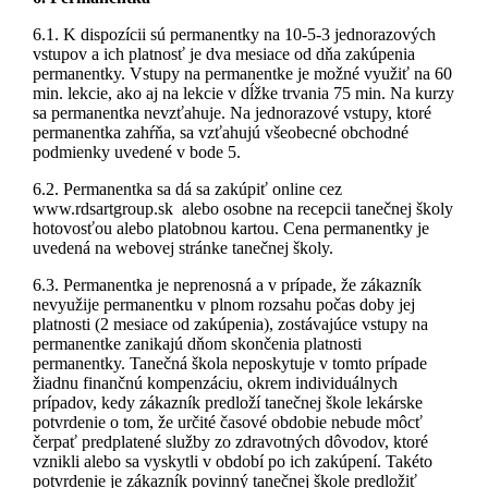
6.1. K dispozícii sú permanentky na 10-5-3 jednorazových
vstupov a ich platnosť je dva mesiace od dňa zakúpenia
permanentky. Vstupy na permanentke je možné využiť na 60
min. lekcie, ako aj na lekcie v dĺžke trvania 75 min. Na kurzy
sa permanentka nevzťahuje. Na jednorazové vstupy, ktoré
permanentka zahŕňa, sa vzťahujú všeobecné obchodné
podmienky uvedené v bode 5.
6.2. Permanentka sa dá sa zakúpiť online cez
www.rdsartgroup.sk alebo osobne na recepcii tanečnej školy
hotovosťou alebo platobnou kartou. Cena permanentky je
uvedená na webovej stránke tanečnej školy.
6.3. Permanentka je neprenosná a v prípade, že zákazník
nevyužije permanentku v plnom rozsahu počas doby jej
platnosti (2 mesiace od zakúpenia), zostávajúce vstupy na
permanentke zanikajú dňom skončenia platnosti
permanentky. Tanečná škola neposkytuje v tomto prípade
žiadnu finančnú kompenzáciu, okrem individuálnych
prípadov, kedy zákazník predloží tanečnej škole lekárske
potvrdenie o tom, že určité časové obdobie nebude môcť
čerpať predplatené služby zo zdravotných dôvodov, ktoré
vznikli alebo sa vyskytli v období po ich zakúpení. Takéto
potvrdenie je zákazník povinný tanečnej škole predložiť