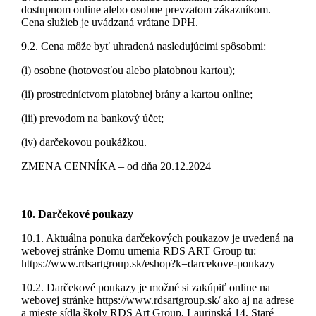
dostupnom online alebo osobne prevzatom zákazníkom.
Cena služieb je uvádzaná vrátane DPH.
9.2. Cena môže byť uhradená nasledujúcimi spôsobmi:
(i) osobne (hotovosťou alebo platobnou kartou);
(ii) prostredníctvom platobnej brány a kartou online;
(iii) prevodom na bankový účet;
(iv) darčekovou poukážkou.
ZMENA CENNÍKA – od dňa 20.12.2024
10. Darčekové poukazy
10.1. Aktuálna ponuka darčekových poukazov je uvedená na
webovej stránke Domu umenia RDS ART Group tu:
https://www.rdsartgroup.sk/eshop?k=darcekove-poukazy
10.2. Darčekové poukazy je možné si zakúpiť online na
webovej stránke https://www.rdsartgroup.sk/ ako aj na adrese
a mieste sídla školy RDS Art Group, Laurinská 14, Staré