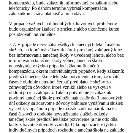
kompenzáciu, bude zákazník informovaný e-mailom alebo
telefonicky. Po danom termíne vybratá kompenzácia
zákazníkom stráca platnosť a prepadáva.
V prípade vážnych a dlhodobých zdravotných problémov
bude organizátor žiadosť o zrušenie alebo ukončenie kurzu
posudzovať individuálne.
7.7. V prípade nevyužitia všetkých tanečných lekcií a/alebo
služieb, na ktoré má zákazník nárok pre daný zakúpený kurz
bez informovania tanečnej školy v uvedenej lehote, alebo bez
informovania tanečnej školy vôbec, tanečná škola
neposkytuje v týchto prípadoch žiadnu finančnú
kompenzáciu, okrem individuálnych prípadov, kedy zákazník
predloží tanečnej škole lekárske potvrdenie o tom, že určité
časové obdobie nemohol čerpať predplatené služby zo
zdravotných dôvodov, ktoré vznikli alebo sa vyskytli v
období po ich zakúpení. Takéto potvrdenie je zákazník
povinný tanečnej škole predložiť najneskôr do 3 pracovných
dní odkedy sa zdravotné dôvody brániace využívaniu služieb
vyskytli, v opačnom prípade má zákazník na nárok iba tej
časti časového obdobia nevyužívania služieb odkedy
tanečnej škole predloží lekárske potvrdenie (a nie odo dňa,
kedy zdravotné dôvody vznikli). O kompenzácii v týchto
individuálnych prípadoch rozhoduje tanečná škola na základe