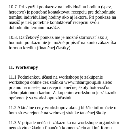
10.7. Pri využití poukazov na individuálnu hodinu (spev,
herectvo) je potrebné kontaktovať recepciu pre dohodnutie
termínu individuálnej hodiny ako aj lektora. Pri poukaze na
masáž je tiež potrebné kontaktovať recepciu kvôli
dohodnutiu termínu masáže.
10.8. Darčekový poukaz nie je možné stornovať ako aj
hodnotu poukazu nie je možné pripísať na konto zákazníka
formou kreditu (finančnej čiastky).
11. Workshopy
11.1 Podmienkou účasti na workshope je zakúpenie
workshopu online cez stránku www.rdsartgroup.sk alebo
priamo na mieste, na recepcii tanečnej školy hotovosťou
alebo platobnou kartou. Zakúpením workshopu je zákazník
oprávnený sa workshopu zúčastniť.
11.2 Aktuálne ceny workshopov ako aj bližšie informácie o
ňom sú zverejnené na webovej stránke tanečnej školy.
11.3 V prípade neúčasti zákazníka na workshope organizátor
neposkytuje žiadnu finančnú kompenzáciu ani inú formu