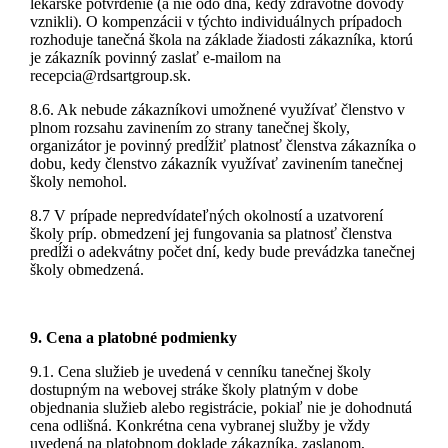
lekárske potvrdenie (a nie odo dňa, kedy zdravotné dôvody
vznikli). O kompenzácii v týchto individuálnych prípadoch
rozhoduje tanečná škola na základe žiadosti zákazníka, ktorú
je zákazník povinný zaslať e-mailom na
recepcia@rdsartgroup.sk.
8.6. Ak nebude zákazníkovi umožnené využívať členstvo v
plnom rozsahu zavinením zo strany tanečnej školy,
organizátor je povinný predĺžiť platnosť členstva zákazníka o
dobu, kedy členstvo zákazník využívať zavinením tanečnej
školy nemohol.
8.7 V prípade nepredvídateľných okolností a uzatvorení
školy príp. obmedzení jej fungovania sa platnosť členstva
predĺži o adekvátny počet dní, kedy bude prevádzka tanečnej
školy obmedzená.
9. Cena a platobné podmienky
9.1. Cena služieb je uvedená v cenníku tanečnej školy
dostupným na webovej stráke školy platným v dobe
objednania služieb alebo registrácie, pokiaľ nie je dohodnutá
cena odlišná. Konkrétna cena vybranej služby je vždy
uvedená na platobnom doklade zákazníka, zaslanom,