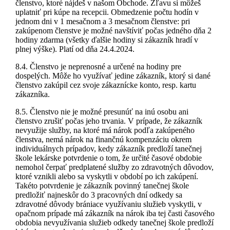
členstvo, ktoré nájdeš v našom Obchode. Zľavu si môžeš
uplatniť pri kúpe na recepcii. Obmedzenie počtu hodín v
jednom dni v 1 mesačnom a 3 mesačnom členstve: pri
zakúpenom členstve je možné navštíviť počas jedného dňa 2
hodiny zdarma (všetky ďalšie hodiny si zákazník hradí v
plnej výške). Platí od dňa 24.4.2024.
8.4. Členstvo je neprenosné a určené na hodiny pre
dospelých. Môže ho využívať jedine zákazník, ktorý si dané
členstvo zakúpil cez svoje zákaznícke konto, resp. kartu
zákazníka.
8.5. Členstvo nie je možné presunúť na inú osobu ani
členstvo zrušiť počas jeho trvania. V prípade, že zákazník
nevyužije služby, na ktoré má nárok podľa zakúpeného
členstva, nemá nárok na finančnú kompenzáciu okrem
individuálnych prípadov, kedy zákazník predloží tanečnej
škole lekárske potvrdenie o tom, že určité časové obdobie
nemohol čerpať predplatené služby zo zdravotných dôvodov,
ktoré vznikli alebo sa vyskytli v období po ich zakúpení.
Takéto potvrdenie je zákazník povinný tanečnej škole
predložiť najneskôr do 3 pracovných dní odkedy sa
zdravotné dôvody brániace využívaniu služieb vyskytli, v
opačnom prípade má zákazník na nárok iba tej časti časového
obdobia nevyužívania služieb odkedy tanečnej škole predloží