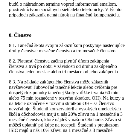
budú o náhradnom termíne vopred informovaní emailom,
prostredníctvom sociálnych sietí alebo telefonicky. V týchto
prípadoch zákazník nemá nárok na finančnú kompenzáciu.
8. Členstvo
8.1. Tanečná škola svojim zákazníkom poskytuje nasledujúce
druhy členstva: mesačné členstvo a trojmesačné členstvo
8.2. Platnosť členstva začína plynúť dňom zakúpenia
členstva a trvá po dobu v závislosti od druhu zakúpeného
členstva jeden mesiac alebo tri mesiace od jeho zakúpenia.
8.3. Na základe zakúpeného členstva môže zákazník
navštevovať ľubovoľné tanečné lekcie alebo cvičenia pre
dospelých z ponuky tanečnej školy v dĺžke trvania 60 min
alebo 75 min (označené v rozvrhu skratkou OH). Na kurzy a
na lekcie označené v rozvrhu skratkou OH+ sa členstvo
nevzťahuje. Študenti konzervatórií a vysokých umeleckých
škôl a dôchodcovia majú u nás 20% zľavu na 1 mesačné a 3
mesačné členstvo, ktoré nájdeš v našom Obchode. Zľavu si
môžeš uplatniť pri kúpe na recepcii. Študenti s preukazom
ISIC majú u nás 10% zľavu na 1 mesačné a 3 mesačné