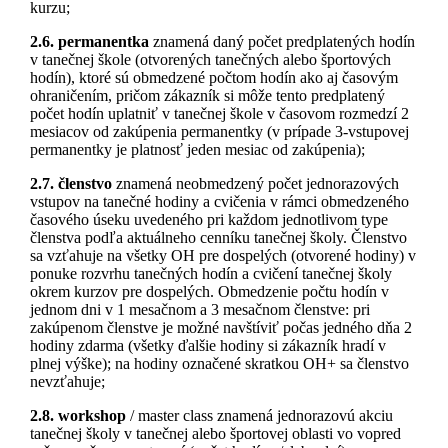
kurzu;
2.6. permanentka
znamená daný počet predplatených hodín
v tanečnej škole (otvorených tanečných alebo športových
hodín), ktoré sú obmedzené počtom hodín ako aj časovým
ohraničením, pričom zákazník si môže tento predplatený
počet hodín uplatniť v tanečnej škole v časovom rozmedzí 2
mesiacov od zakúpenia permanentky (v prípade 3-vstupovej
permanentky je platnosť jeden mesiac od zakúpenia);
2.7. členstvo
znamená neobmedzený počet jednorazových
vstupov na tanečné hodiny a cvičenia v rámci obmedzeného
časového úseku uvedeného pri každom jednotlivom type
členstva podľa aktuálneho cenníku tanečnej školy. Členstvo
sa vzťahuje na všetky OH pre dospelých (otvorené hodiny) v
ponuke rozvrhu tanečných hodín a cvičení tanečnej školy
okrem kurzov pre dospelých. Obmedzenie počtu hodín v
jednom dni v 1 mesačnom a 3 mesačnom členstve: pri
zakúpenom členstve je možné navštíviť počas jedného dňa 2
hodiny zdarma (všetky ďalšie hodiny si zákazník hradí v
plnej výške); na hodiny označené skratkou OH+ sa členstvo
nevzťahuje;
2.8. workshop
/ master class znamená jednorazovú akciu
tanečnej školy v tanečnej alebo športovej oblasti vo vopred