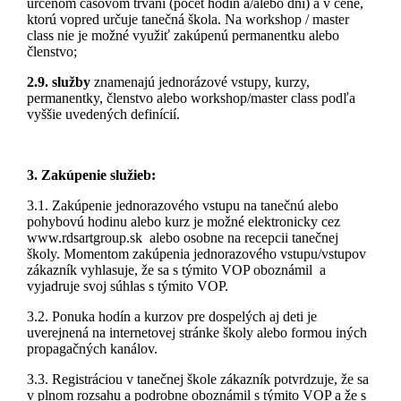
určenom časovom trvaní (počet hodín a/alebo dní) a v cene,
ktorú vopred určuje tanečná škola. Na workshop / master
class nie je možné využiť zakúpenú permanentku alebo
členstvo;
2.9. služby
znamenajú jednorázové vstupy, kurzy,
permanentky, členstvo alebo workshop/master class podľa
vyššie uvedených definícií.
3. Zakúpenie služieb:
3.1. Zakúpenie jednorazového vstupu na tanečnú alebo
pohybovú hodinu alebo kurz je možné elektronicky cez
www.rdsartgroup.sk alebo osobne na recepcii tanečnej
školy. Momentom zakúpenia jednorazového vstupu/vstupov
zákazník vyhlasuje, že sa s týmito VOP oboznámil a
vyjadruje svoj súhlas s týmito VOP.
3.2. Ponuka hodín a kurzov pre dospelých aj deti je
uverejnená na internetovej stránke školy alebo formou iných
propagačných kanálov.
3.3. Registráciou v tanečnej škole zákazník potvrdzuje, že sa
v plnom rozsahu a podrobne oboznámil s týmito VOP a že s