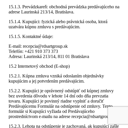
15.1.3. Prevádzkareň: obchodná prevádzka predávajúceho na
adrese Laurinská 213/14, Bratislava.
15.1.4. Kupujúci: fyzická alebo právnická osoba, ktorá
uzatvára kúpnu zmluvu s predávajúcim.
15.1.5. Kontaktné údaje:
E-mail: recepcia@rdsartgroup.sk
Telefón: +421 910 373 373
Adresa: Laurinská 213/14, 811 01 Bratislava
15.2 Internetový obchod (E-shop)
15.2.1. Kúpna zmluva vzniká odoslaním objednávky
kupujúcim a jej potvrdením predávajúcim.
15.2.2. Kupujúci je oprávnený odstúpiť od kúpnej zmluvy
bez uvedenia dôvodu v lehote 14 dní odo dňa prevzatia
tovaru. Kupujúci je povinný riadne vyplniť a doručiť
Predávajúcemu Formulár na odstúpenie od zmluvy. Tento
formulár si Kupujúci vyžiada od Predávajúceho
prostredníctvom e-mailu na adrese recepcia@rdsartgroup.sk
15.2.3. Lehota na odstúpenie je zachovaná, ak kupujúci zašle