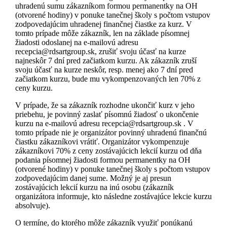
uhradenú sumu zákazníkom formou permanentky na OH
(otvorené hodiny) v ponuke tanečnej školy s počtom vstupov
zodpovedajúcim uhradenej finančnej čiastke za kurz. V
tomto prípade môže zákazník, len na základe písomnej
žiadosti odoslanej na e-mailovú adresu
recepcia@rdsartgroup.sk, zrušiť svoju účasť na kurze
najneskôr 7 dní pred začiatkom kurzu. Ak zákazník zruší
svoju účasť na kurze neskôr, resp. menej ako 7 dní pred
začiatkom kurzu, bude mu vykompenzovaných len 70% z
ceny kurzu.
V prípade, že sa zákazník rozhodne ukončiť kurz v jeho
priebehu, je povinný zaslať písomnú žiadosť o ukončenie
kurzu na e-mailovú adresu recepcia@rdsartgroup.sk . V
tomto prípade nie je organizátor povinný uhradenú finančnú
čiastku zákazníkovi vrátiť. Organizátor vykompenzuje
zákazníkovi 70% z ceny zostávajúcich lekcií kurzu od dňa
podania písomnej žiadosti formou permanentky na OH
(otvorené hodiny) v ponuke tanečnej školy s počtom vstupov
zodpovedajúcim danej sume. Možný je aj presun
zostávajúcich lekcií kurzu na inú osobu (zákazník
organizátora informuje, kto následne zostávajúce lekcie kurzu
absolvuje).
O termíne, do ktorého môže zákazník využiť ponúkanú