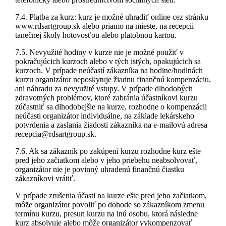
7.4. Platba za kurz: kurz je možné uhradiť online cez stránku
www.rdsartgroup.sk alebo priamo na mieste, na recepcii
tanečnej školy hotovosťou alebo platobnou kartou.
7.5. Nevyužité hodiny v kurze nie je možné použiť v
pokračujúcich kurzoch alebo v tých istých, opakujúcich sa
kurzoch. V prípade neúčastí zákazníka na hodine/hodinách
kurzu organizátor neposkytuje žiadnu finančnú kompenzáciu,
ani náhradu za nevyužité vstupy. V prípade dlhodobých
zdravotných problémov, ktoré zabránia účastníkovi kurzu
zúčastniť sa dlhodobejšie na kurze, rozhodne o kompenzácii
neúčasti organizátor individuálne, na základe lekárskeho
potvrdenia a zaslania žiadosti zákazníka na e-mailovú adresa
recepcia@rdsartgroup.sk.
7.6. Ak sa zákazník po zakúpení kurzu rozhodne kurz ešte
pred jeho začiatkom alebo v jeho priebehu neabsolvovať,
organizátor nie je povinný uhradenú finančnú čiastku
zákazníkovi vrátiť.
V prípade zrušenia účasti na kurze ešte pred jeho začiatkom,
môže organizátor povoliť po dohode so zákazníkom zmenu
termínu kurzu, presun kurzu na inú osobu, ktorá následne
kurz absolvuje alebo môže organizátor vykompenzovať