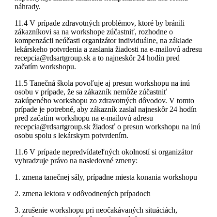
náhrady.
11.4 V prípade zdravotných problémov, ktoré by bránili
zákazníkovi sa na workshope zúčastniť, rozhodne o
kompenzácii neúčasti organizátor individuálne, na základe
lekárskeho potvrdenia a zaslania žiadosti na e-mailovú adresu
recepcia@rdsartgroup.sk a to najneskôr 24 hodín pred
začatím workshopu.
11.5 Tanečná škola povoľuje aj presun workshopu na inú
osobu v prípade, že sa zákazník nemôže zúčastniť
zakúpeného workshopu zo zdravotných dôvodov. V tomto
prípade je potrebné, aby zákazník zaslal najneskôr 24 hodín
pred začatím workshopu na e-mailovú adresu
recepcia@rdsartgroup.sk žiadosť o presun workshopu na inú
osobu spolu s lekárskym potvrdením.
11.6 V prípade nepredvídateľných okolností si organizátor
vyhradzuje právo na nasledovné zmeny:
1. zmena tanečnej sály, prípadne miesta konania workshopu
2. zmena lektora v odôvodnených prípadoch
3. zrušenie workshopu pri neočakávaných situáciách,