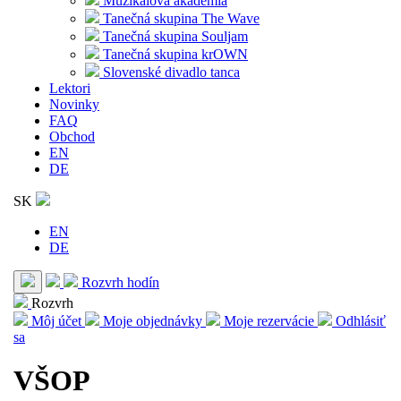
Muzikálová akadémia
Tanečná skupina The Wave
Tanečná skupina Souljam
Tanečná skupina krOWN
Slovenské divadlo tanca
Lektori
Novinky
FAQ
Obchod
EN
DE
SK
EN
DE
Rozvrh hodín
Rozvrh
Môj účet
Moje objednávky
Moje rezervácie
Odhlásiť
sa
VŠOP