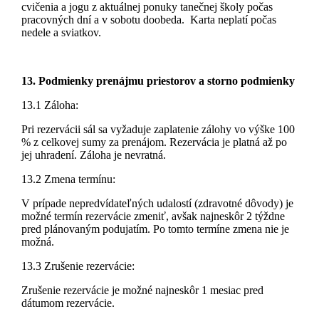
cvičenia a jogu z aktuálnej ponuky tanečnej školy počas
pracovných dní a v sobotu doobeda. Karta neplatí počas
nedele a sviatkov.
13. Podmienky prenájmu priestorov a storno podmienky
13.1 Záloha:
Pri rezervácii sál sa vyžaduje zaplatenie zálohy vo výške 100
% z celkovej sumy za prenájom. Rezervácia je platná až po
jej uhradení. Záloha je nevratná.
13.2 Zmena termínu:
V prípade nepredvídateľných udalostí (zdravotné dôvody) je
možné termín rezervácie zmeniť, avšak najneskôr 2 týždne
pred plánovaným podujatím. Po tomto termíne zmena nie je
možná.
13.3 Zrušenie rezervácie:
Zrušenie rezervácie je možné najneskôr 1 mesiac pred
dátumom rezervácie.