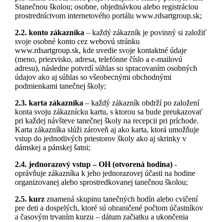
Stanečnou školou; osobne, objednávkou alebo registráciou
prostredníctvom internetového portálu www.rdsartgroup.sk;
2.2. konto zákazníka
– každý zákazník je povinný si založiť
svoje osobné konto cez webovú stránku
www.rdsartgroup.sk, kde uvedie svoje kontaktné údaje
(meno, priezvisko, adresa, telefónne číslo a e-mailovú
adresu), následne potvrdí súhlas so spracovaním osobných
údajov ako aj súhlas so všeobecnými obchodnými
podmienkami tanečnej školy;
2.3. karta zákazníka
– každý zákazník obdrží po založení
konta svoju zákaznícku kartu, s ktorou sa bude preukazovať
pri každej návšteve tanečnej školy na recepcii pri príchode.
Karta zákazníka slúži zároveň aj ako karta, ktorá umožňuje
vstup do jednotlivých priestorov školy ako aj skrinky v
dámskej a pánskej šatni;
2.4. jednorazový vstup
– OH (otvorená hodina)
-
oprávňuje zákazníka k jeho jednorazovej účasti na hodine
organizovanej alebo sprostredkovanej tanečnou školou;
2.5. kurz
znamená skupinu tanečných hodín alebo cvičení
pre deti a dospelých, ktoré sú ohraničené počtom účastníkov
a časovým trvaním kurzu – dátum začiatku a ukončenia