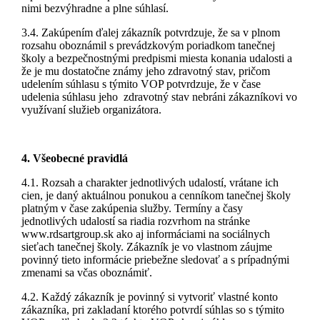
nimi bezvýhradne a plne súhlasí.
3.4. Zakúpením ďalej zákazník potvrdzuje, že sa v plnom
rozsahu oboznámil s prevádzkovým poriadkom tanečnej
školy a bezpečnostnými predpismi miesta konania udalosti a
že je mu dostatočne známy jeho zdravotný stav, pričom
udelením súhlasu s týmito VOP potvrdzuje, že v čase
udelenia súhlasu jeho zdravotný stav nebráni zákazníkovi vo
využívaní služieb organizátora.
4. Všeobecné pravidlá
4.1. Rozsah a charakter jednotlivých udalostí, vrátane ich
cien, je daný aktuálnou ponukou a cenníkom tanečnej školy
platným v čase zakúpenia služby. Termíny a časy
jednotlivých udalostí sa riadia rozvrhom na stránke
www.rdsartgroup.sk ako aj informáciami na sociálnych
sieťach tanečnej školy. Zákazník je vo vlastnom záujme
povinný tieto informácie priebežne sledovať a s prípadnými
zmenami sa včas oboznámiť.
4.2. Každý zákazník je povinný si vytvoriť vlastné konto
zákazníka, pri zakladaní ktorého potvrdí súhlas so s týmito