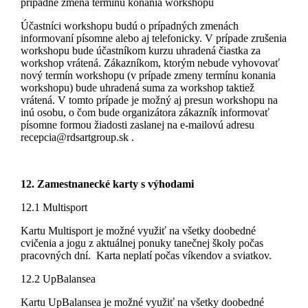
prípadne zmena termínu konania workshopu
Účastníci workshopu budú o prípadných zmenách
informovaní písomne alebo aj telefonicky. V prípade zrušenia
workshopu bude účastníkom kurzu uhradená čiastka za
workshop vrátená. Zákazníkom, ktorým nebude vyhovovať
nový termín workshopu (v prípade zmeny termínu konania
workshopu) bude uhradená suma za workshop taktiež
vrátená. V tomto prípade je možný aj presun workshopu na
inú osobu, o čom bude organizátora zákazník informovať
písomne formou žiadosti zaslanej na e-mailovú adresu
recepcia@rdsartgroup.sk .
12. Zamestnanecké karty s výhodami
12.1 Multisport
Kartu Multisport je možné využiť na všetky doobedné
cvičenia a jogu z aktuálnej ponuky tanečnej školy počas
pracovných dní. Karta neplatí počas víkendov a sviatkov.
12.2 UpBalansea
Kartu UpBalansea je možné využiť na všetky doobedné