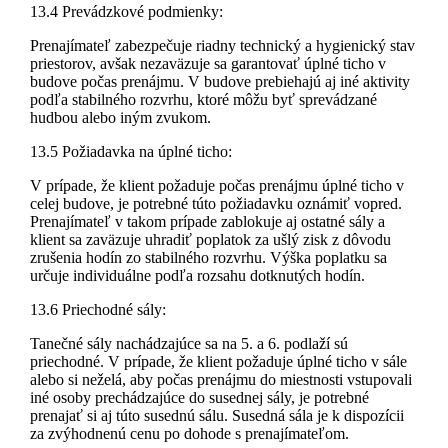
13.4 Prevádzkové podmienky:
Prenajímateľ zabezpečuje riadny technický a hygienický stav
priestorov, avšak nezaväzuje sa garantovať úplné ticho v
budove počas prenájmu. V budove prebiehajú aj iné aktivity
podľa stabilného rozvrhu, ktoré môžu byť sprevádzané
hudbou alebo iným zvukom.
13.5 Požiadavka na úplné ticho:
V prípade, že klient požaduje počas prenájmu úplné ticho v
celej budove, je potrebné túto požiadavku oznámiť vopred.
Prenajímateľ v takom prípade zablokuje aj ostatné sály a
klient sa zaväzuje uhradiť poplatok za ušlý zisk z dôvodu
zrušenia hodín zo stabilného rozvrhu. Výška poplatku sa
určuje individuálne podľa rozsahu dotknutých hodín.
13.6 Priechodné sály:
Tanečné sály nachádzajúce sa na 5. a 6. podlaží sú
priechodné. V prípade, že klient požaduje úplné ticho v sále
alebo si neželá, aby počas prenájmu do miestnosti vstupovali
iné osoby prechádzajúce do susednej sály, je potrebné
prenajať si aj túto susednú sálu. Susedná sála je k dispozícii
za zvýhodnenú cenu po dohode s prenajímateľom.