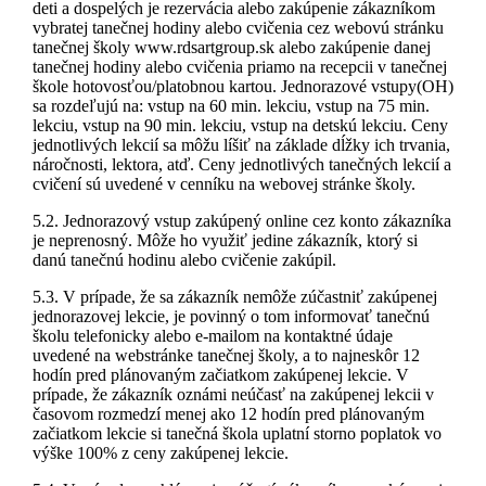
deti a dospelých je rezervácia alebo zakúpenie zákazníkom
vybratej tanečnej hodiny alebo cvičenia cez webovú stránku
tanečnej školy www.rdsartgroup.sk alebo zakúpenie danej
tanečnej hodiny alebo cvičenia priamo na recepcii v tanečnej
škole hotovosťou/platobnou kartou. Jednorazové vstupy(OH)
sa rozdeľujú na: vstup na 60 min. lekciu, vstup na 75 min.
lekciu, vstup na 90 min. lekciu, vstup na detskú lekciu. Ceny
jednotlivých lekcií sa môžu líšiť na základe dĺžky ich trvania,
náročnosti, lektora, atď. Ceny jednotlivých tanečných lekcií a
cvičení sú uvedené v cenníku na webovej stránke školy.
5.2. Jednorazový vstup zakúpený online cez konto zákazníka
je neprenosný. Môže ho využiť jedine zákazník, ktorý si
danú tanečnú hodinu alebo cvičenie zakúpil.
5.3. V prípade, že sa zákazník nemôže zúčastniť zakúpenej
jednorazovej lekcie, je povinný o tom informovať tanečnú
školu telefonicky alebo e-mailom na kontaktné údaje
uvedené na webstránke tanečnej školy, a to najneskôr 12
hodín pred plánovaným začiatkom zakúpenej lekcie. V
prípade, že zákazník oznámi neúčasť na zakúpenej lekcii v
časovom rozmedzí menej ako 12 hodín pred plánovaným
začiatkom lekcie si tanečná škola uplatní storno poplatok vo
výške 100% z ceny zakúpenej lekcie.