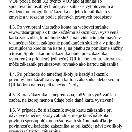
VOP podľa bodu 3.3 týchto VOP ako aj súhlas so
spracovaním osobných údajov a súhlas s vyhotovením a
evidenciou fotografie zákazníka na jeho identifikáciu v
zmysle a v rozsahu podľa platných právnych predpisov.
4.3. Po vytvorení vlastného konta na webovej stránke
www.rdsartgroup.sk bude každému zákazníkovi vystavená
karta zákazníka, ktorá bude slúžiť na evidenciu jeho návštev
v tanečnej škole, zakúpenie ponúkaných služieb a v prípade
existujúceho kreditu na karte aj na platbu za ponúkané služby
a tovar. Spolu s kartou zákazníka bude pre zákazníka
vytvorený a pridelený jedinečný QR k jeho kontu, ktorým sa
môže zákazník preukazovať rovnako ako kartou zákazníka.
4.4. Pri príchode do tanečnej školy je každý zákazník
povinný preukázať sa svojou kartou zákazníka alebo svojim
QR kódom na recepcii tanečnej školy.
4.5. Karta zákazníka je neprenosná, môže ju využívať len
osoba, na ktorej meno a údaje bola daná karta vystavená.
4.6. V prípade, že si zákazník svoju kartu zákazníka pri
návšteve tanečnej školy zabudne, nie je tanečná škola
povinná sprístupniť mu požadovanú službu, nakoľko je
povinnosťou každého zákazníka sa pri každej návšteve školy
preukázať kartou zákazníka.