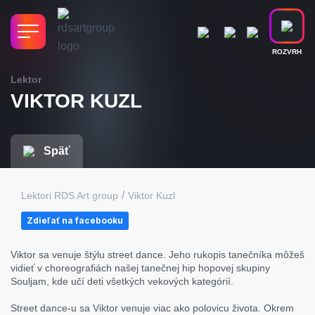
ROZVRH
Lektor
VIKTOR KUZL
Späť
/
Lektori RDS Art group
Viktor Kuzl
Zdieľať na facebooku
Viktor sa venuje štýlu street dance. Jeho rukopis tanečníka môžeš
vidieť v choreografiách našej tanečnej hip hopovej skupiny
Souljam, kde učí deti všetkých vekových kategórií.
Street dance-u sa Viktor venuje viac ako polovicu života. Okrem