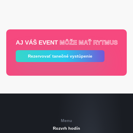
AJ VÁŠ EVENT
MÔŽE MAŤ RYTMUS
Rezervovať tanečné vystúpenie
Menu
Rozvrh hodín