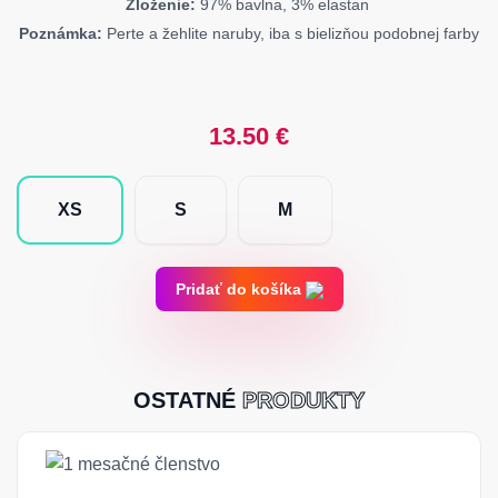
Zloženie:
97% bavlna, 3% elastan
Poznámka:
Perte a žehlite naruby, iba s bielizňou podobnej farby
13.50
€
XS
S
M
Pridať do košíka
OSTATNÉ
PRODUKTY