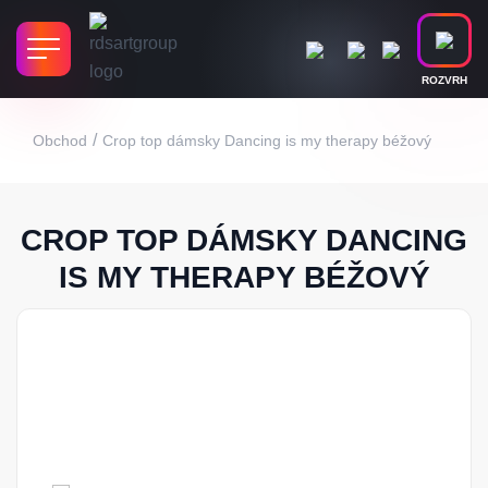
ROZVRH
/
Obchod
Crop top dámsky Dancing is my therapy béžový
CROP TOP DÁMSKY DANCING
IS MY THERAPY BÉŽOVÝ