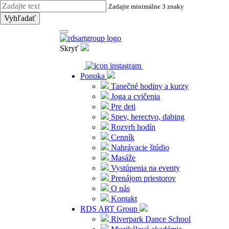
Zadajte minimálne 3 znaky
Vyhľadať
Skryť
Ponuka
Tanečné hodiny a kurzy
Joga a cvičenia
Pre deti
Spev, herectvo, dabing
Rozvrh hodín
Cenník
Nahrávacie štúdio
Masáže
Vystúpenia na eventy
Prenájom priestorov
O nás
Kontakt
RDS ART Group
Riverpark Dance School