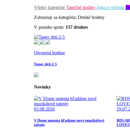
Všetky kategórie
Tanečné hodiny
Joga a cvičenia
De
Zobrazuje sa kategória: Detské hodiny
V ponuke spolu:
157 druhov
Otvorená hodina
Tanec deti 2-5
Novinky
03.08.2026
29.07.
V Dome umenia hľadáme nové muzikálové
RDS ART
talenty
LOVES