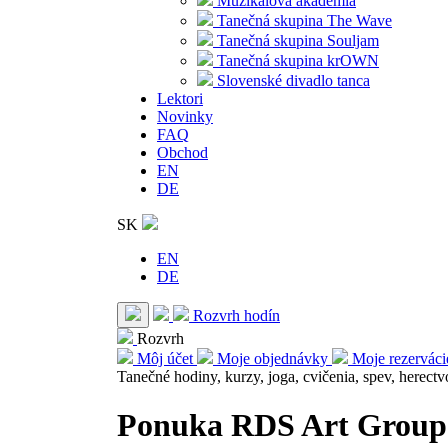
Muzikálová akadémia
Tanečná skupina The Wave
Tanečná skupina Souljam
Tanečná skupina krOWN
Slovenské divadlo tanca
Lektori
Novinky
FAQ
Obchod
EN
DE
SK
EN
DE
Rozvrh hodín
Rozvrh
Môj účet
Moje objednávky
Moje rezervác
Tanečné hodiny, kurzy, joga, cvičenia, spev, herectv
Ponuka RDS Art Group