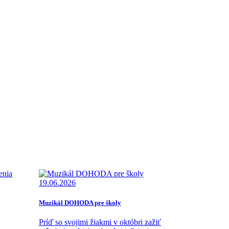
19.06.2026
Muzikál DOHODA pre školy
Príď so svojimi žiakmi v októbri zažiť