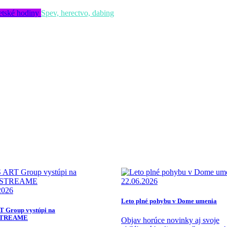
tské hodiny
Spev, herectvo, dabing
22.06.2026
2026
Leto plné pohybu v Dome umenia
 Group vystúpi na
TREAME
Objav horúce novinky aj svoje