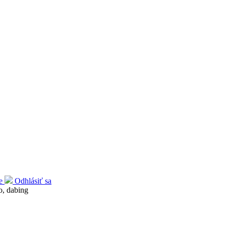
ie
Odhlásiť sa
o, dabing