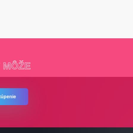
T
MÔŽE
túpenie