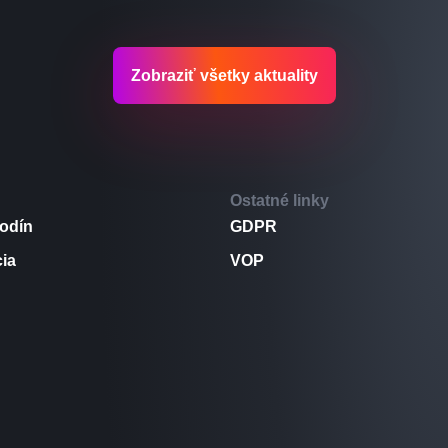
Zobraziť všetky aktuality
Ostatné linky
odín
GDPR
cia
VOP