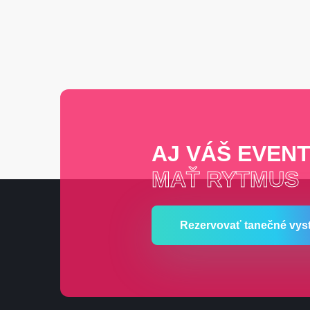
AJ VÁŠ EVEN
MAŤ RYTMUS
Rezervovať tanečné vys