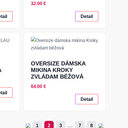
32.00 €
tail
Detail
OVERSIZE DÁMSKA
A
MIKINA KROKY
ZVLÁDAM BÉŽOVÁ
64.00 €
tail
Detail
1
2
3
...
7
8