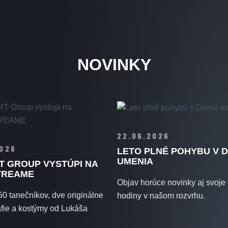
NOVINKY
22.06.2026
2026
LETO PLNÉ POHYBU V 
UMENIA
T GROUP VYSTÚPI NA
TREAME
Objav horúce novinky aj svoje
50 tanečníkov, dve originálne
hodiny v našom rozvrhu.
fie a kostýmy od Lukáša