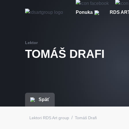
Ponuka
RDS ART
Lektor
TOMÁŠ DRAFI
Späť
/
Lektori RDS Art group
Tomáš Drafi