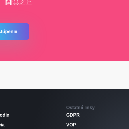
T
MÔŽE
stúpenie
Ostatné linky
odín
GDPR
cia
VOP