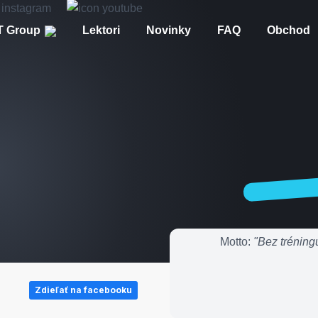
 Group
Lektori
Novinky
FAQ
Obchod
Motto:
"Bez tréning
Zdieľať na facebooku