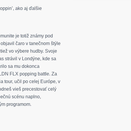
oppin’, ako aj ďalšie
omunite je totiž známy pod
objavil čaro v tanečnom štýle
tiež vo výbere hudby. Svoje
as strávil v Londýne, kde sa
arilo sa mu dokonca
 LDN FLX popping battle. Za
 tour, učil po celej Európe, v
odneš vieš precestovať celý
anečnú scénu naplno,
strým programom.