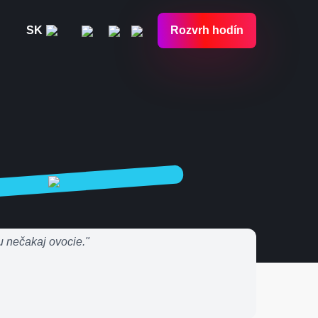
SK
Rozvrh hodín
u nečakaj ovocie."