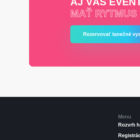
AJ VÁŠ EVEN
MAŤ RYTMUS
Rezervovať tanečné vy
Menu
Rozvrh h
Registrá