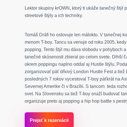
Lektor skupiny krOWN, ktorý ti ukáže tanečný štýl p
streetové štýly a ich techniky.
Tomáš Dráfi ho oslovuje len málokto. V tanečnej k
menom T-boy. Tancu sa venuje od roku 2005, kedy 
popping. Tento štýl mu dáva slobodu v pohyboch a 
tanečné skúsenosti zbieral po celom svete. Dlhší č
okrem poppingu naplno oddal aj Hustle štýlu. Pod
zorganizovať päť dňový London Hustle Fest a tiež
posledných 7 rokov vycestoval T-boy päťkrát na Asia
Severnej Amerike či v Brazílii. S tancom teda rozh
svet. Na Slovensku sa tiež T-boy snaží budovať t
organizuje preto aj popping a hip hop battle s pe
Prejsť k rezervácii