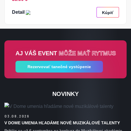
Detail
Kúpiť
AJ VÁŠ EVENT
MÔŽE MAŤ RYTMUS
Rezervovať tanečné vystúpenie
NOVINKY
03.08.2026
V DOME UMENIA HĽADÁME NOVÉ MUZIKÁLOVÉ TALENTY
Prihlás sa už 6.septembra na konkurz do Muzikálovej akadémie.