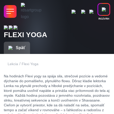
ROZVRH
FLEXI YOGA
Späť
/
Lekcia
Flexi Yoga
Na hodinách Flexi yogy sa spája sila, strečové pozície a vedomé
dýchanie do pomalšieho, plynulého flowu. Dôraz kladie lektorka
Lenka na plynulé prechody a hlboké predýchanie v pozíciách,
ktoré pomáha uvoľniť napätie a prináša viac prítomnosti do tela aj
mysle. Každá hodina pozostáva z jemného rozohriatia, pozdravov
slnku, kreatívnej sekvencie a končí uvoľnením v Shavasane.
Cieľom je vytvoriť priestor, kde sa dá naladiť na seba, spomaliť
tempo a začať víkend v rovnováhe – s ľahkosťou a radosťou z