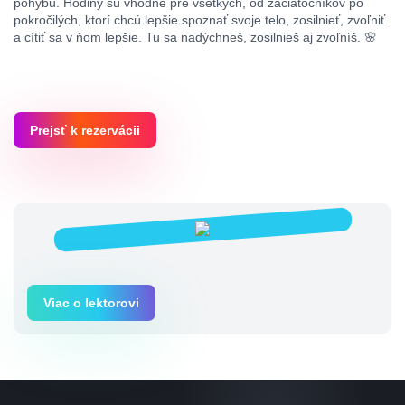
pohybu. Hodiny sú vhodné pre všetkých, od začiatočníkov po
pokročilých, ktorí chcú lepšie spoznať svoje telo, zosilnieť, zvoľniť
a cítiť sa v ňom lepšie. Tu sa nadýchneš, zosilnieš aj zvoľníš. 🌸
Prejsť k rezervácii
Viac o lektorovi