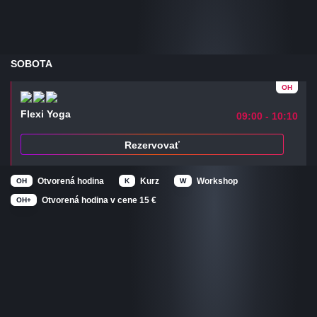
SOBOTA
OH
Flexi Yoga
09:00 - 10:10
Rezervovať
Otvorená hodina
Kurz
Workshop
OH
K
W
Otvorená hodina v cene 15 €
OH+