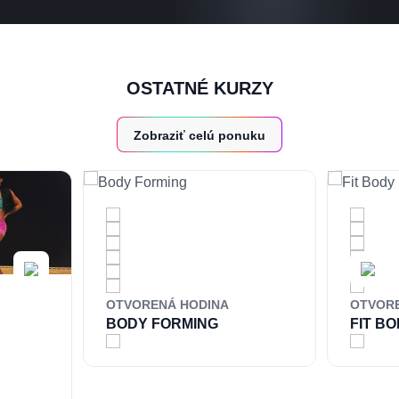
OSTATNÉ KURZY
Zobraziť celú ponuku
OTVORENÁ HODINA
OTVOR
BODY FORMING
FIT B